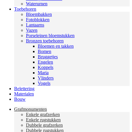
Waterurnen
Toebehoren
Bloembakken
Fotoblokken
Lantaarns
Vazen
Porseleinen bloemstukken
Bronzen toebehoren
Bloemen en takken
Bomen
Bruggetjes
Engelen
Koppels
Maria
Vlinders
Vogels
Belettering
Materialen
Bouw
Grafmonumenten
Enkele grafzerken
Enkele rugstukken
Dubbele grafzerken
Dubbele rugstukken