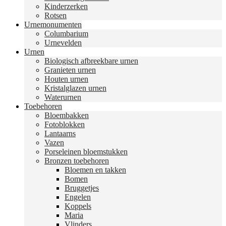
Kinderzerken
Rotsen
Urnemonumenten
Columbarium
Urnevelden
Urnen
Biologisch afbreekbare urnen
Granieten urnen
Houten urnen
Kristalglazen urnen
Waterurnen
Toebehoren
Bloembakken
Fotoblokken
Lantaarns
Vazen
Porseleinen bloemstukken
Bronzen toebehoren
Bloemen en takken
Bomen
Bruggetjes
Engelen
Koppels
Maria
Vlinders