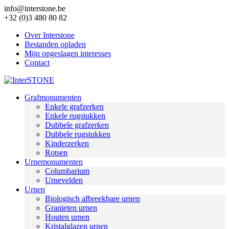
info@interstone.be
+32 (0)3 480 80 82
Over Interstone
Bestanden opladen
Mijn opgeslagen interesses
Contact
Grafmonumenten
Enkele grafzerken
Enkele rugstukken
Dubbele grafzerken
Dubbele rugstukken
Kinderzerken
Rotsen
Urnemonumenten
Columbarium
Urnevelden
Urnen
Biologisch afbreekbare urnen
Granieten urnen
Houten urnen
Kristalglazen urnen