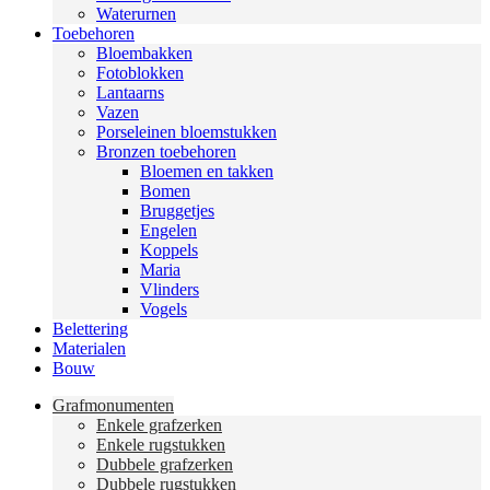
Waterurnen
Toebehoren
Bloembakken
Fotoblokken
Lantaarns
Vazen
Porseleinen bloemstukken
Bronzen toebehoren
Bloemen en takken
Bomen
Bruggetjes
Engelen
Koppels
Maria
Vlinders
Vogels
Belettering
Materialen
Bouw
Grafmonumenten
Enkele grafzerken
Enkele rugstukken
Dubbele grafzerken
Dubbele rugstukken