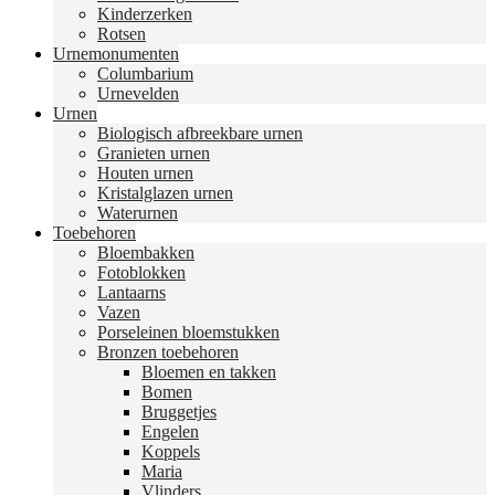
Kinderzerken
Rotsen
Urnemonumenten
Columbarium
Urnevelden
Urnen
Biologisch afbreekbare urnen
Granieten urnen
Houten urnen
Kristalglazen urnen
Waterurnen
Toebehoren
Bloembakken
Fotoblokken
Lantaarns
Vazen
Porseleinen bloemstukken
Bronzen toebehoren
Bloemen en takken
Bomen
Bruggetjes
Engelen
Koppels
Maria
Vlinders