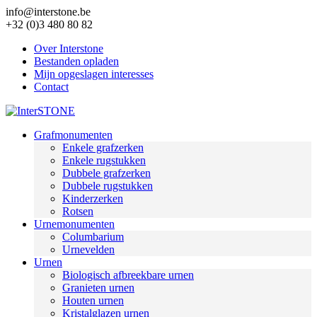
info@interstone.be
+32 (0)3 480 80 82
Over Interstone
Bestanden opladen
Mijn opgeslagen interesses
Contact
Grafmonumenten
Enkele grafzerken
Enkele rugstukken
Dubbele grafzerken
Dubbele rugstukken
Kinderzerken
Rotsen
Urnemonumenten
Columbarium
Urnevelden
Urnen
Biologisch afbreekbare urnen
Granieten urnen
Houten urnen
Kristalglazen urnen