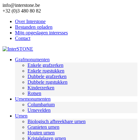
info@interstone.be
+32 (0)3 480 80 82
Over Interstone
Bestanden opladen
Mijn opgeslagen interesses
Contact
Grafmonumenten
Enkele grafzerken
Enkele rugstukken
Dubbele grafzerken
Dubbele rugstukken
Kinderzerken
Rotsen
Urnemonumenten
Columbarium
Urnevelden
Urnen
Biologisch afbreekbare urnen
Granieten urnen
Houten urnen
Kristalglazen urnen