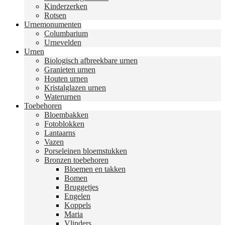
Kinderzerken
Rotsen
Urnemonumenten
Columbarium
Urnevelden
Urnen
Biologisch afbreekbare urnen
Granieten urnen
Houten urnen
Kristalglazen urnen
Waterurnen
Toebehoren
Bloembakken
Fotoblokken
Lantaarns
Vazen
Porseleinen bloemstukken
Bronzen toebehoren
Bloemen en takken
Bomen
Bruggetjes
Engelen
Koppels
Maria
Vlinders