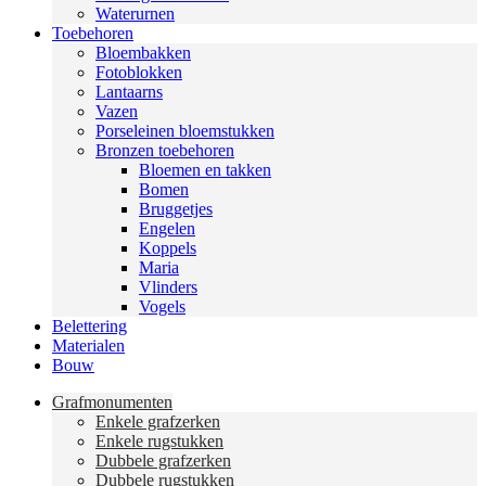
Waterurnen
Toebehoren
Bloembakken
Fotoblokken
Lantaarns
Vazen
Porseleinen bloemstukken
Bronzen toebehoren
Bloemen en takken
Bomen
Bruggetjes
Engelen
Koppels
Maria
Vlinders
Vogels
Belettering
Materialen
Bouw
Grafmonumenten
Enkele grafzerken
Enkele rugstukken
Dubbele grafzerken
Dubbele rugstukken