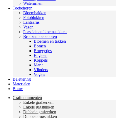
Waterurnen
Toebehoren
Bloembakken
Fotoblokken
Lantaarns
Vazen
Porseleinen bloemstukken
Bronzen toebehoren
Bloemen en takken
Bomen
Bruggetjes
Engelen
Koppels
Maria
Vlinders
Vogels
Belettering
Materialen
Bouw
Grafmonumenten
Enkele grafzerken
Enkele rugstukken
Dubbele grafzerken
Dubbele rugstukken