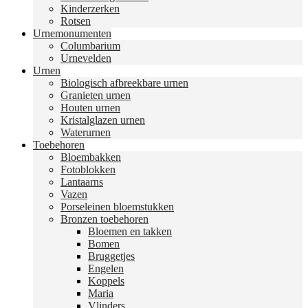
Kinderzerken
Rotsen
Urnemonumenten
Columbarium
Urnevelden
Urnen
Biologisch afbreekbare urnen
Granieten urnen
Houten urnen
Kristalglazen urnen
Waterurnen
Toebehoren
Bloembakken
Fotoblokken
Lantaarns
Vazen
Porseleinen bloemstukken
Bronzen toebehoren
Bloemen en takken
Bomen
Bruggetjes
Engelen
Koppels
Maria
Vlinders