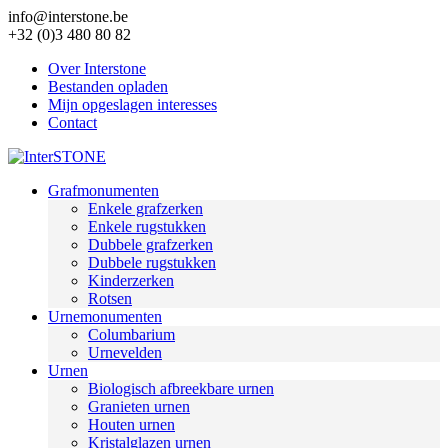
info@interstone.be
+32 (0)3 480 80 82
Over Interstone
Bestanden opladen
Mijn opgeslagen interesses
Contact
Grafmonumenten
Enkele grafzerken
Enkele rugstukken
Dubbele grafzerken
Dubbele rugstukken
Kinderzerken
Rotsen
Urnemonumenten
Columbarium
Urnevelden
Urnen
Biologisch afbreekbare urnen
Granieten urnen
Houten urnen
Kristalglazen urnen